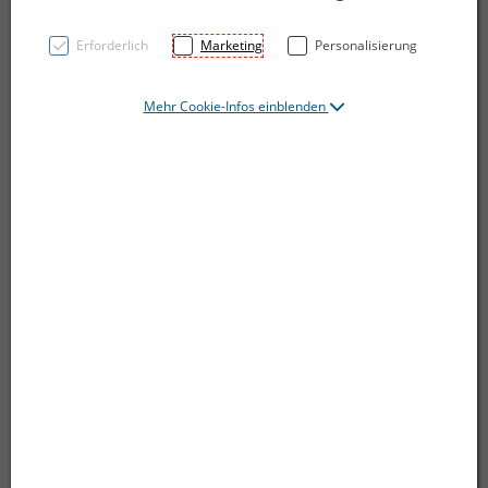
Dies & Das
Erforderlich
Marketing
Personalisierung
Mehr Cookie-Infos einblenden