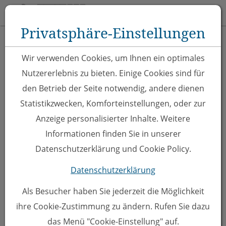
Toggle 
Privatsphäre-Einstellungen
Zum Inhalt springen [AK + 0]
Zum Hauptmenü springen [AK + 1]
Zu Hauptmenü oben rechts springen [AK + 2]
Zum Meta-Menü oben (links) springen [AK + 3]
Zum Meta-Menü oben (rechts) springen [AK + 4]
Zum "Barrierefreiheits-Menü" springen [AK + 5]
Zu den Inhalten im Fußbereich springen [AK + 6]
zurück zur Übersicht
Wir verwenden Cookies, um Ihnen ein optimales
Nutzererlebnis zu bieten. Einige Cookies sind für
den Betrieb der Seite notwendig, andere dienen
Statistikzwecken, Komforteinstellungen, oder zur
Anzeige personalisierter Inhalte. Weitere
Informationen finden Sie in unserer
Datenschutzerklärung und Cookie Policy.
Günter Kresser
Datenschutzerklärung
Als Besucher haben Sie jederzeit die Möglichkeit
ihre Cookie-Zustimmung zu ändern. Rufen Sie dazu
das Menü "Cookie-Einstellung" auf.