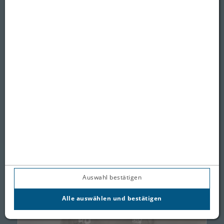
Mathias Hofer #43
Forward
Elite Prospects
(öff
Auswahl bestätigen
Alle auswählen und bestätigen