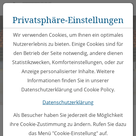
Toggle 
Privatsphäre-Einstellungen
Zum Inhalt springen [AK + 0]
Zum Hauptmenü springen [AK + 1]
Zu Hauptmenü oben rechts springen [AK + 2]
Zum Meta-Menü oben (links) springen [AK + 3]
Zum Meta-Menü oben (rechts) springen [AK + 4]
Zum "Barrierefreiheits-Menü" springen [AK + 5]
Zu den Inhalten im Fußbereich springen [AK + 6]
Wir verwenden Cookies, um Ihnen ein optimales
Nutzererlebnis zu bieten. Einige Cookies sind für
den Betrieb der Seite notwendig, andere dienen
Statistikzwecken, Komforteinstellungen, oder zur
Anzeige personalisierter Inhalte. Weitere
Informationen finden Sie in unserer
Datenschutzerklärung und Cookie Policy.
Datenschutzerklärung
Als Besucher haben Sie jederzeit die Möglichkeit
#Tickets -
ihre Cookie-Zustimmung zu ändern. Rufen Sie dazu
das Menü "Cookie-Einstellung" auf.