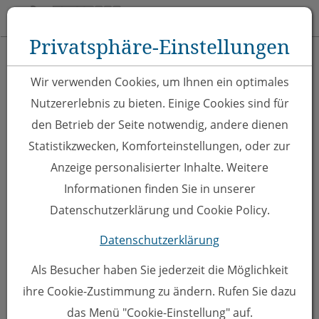
Toggle 
Privatsphäre-Einstellungen
Zum Inhalt springen [AK + 0]
Zum Hauptmenü springen [AK + 1]
Zu Hauptmenü oben rechts springen [AK + 2]
Zum Meta-Menü oben (links) springen [AK + 3]
Zum Meta-Menü oben (rechts) springen [AK + 4]
Zum "Barrierefreiheits-Menü" springen [AK + 5]
Zu den Inhalten im Fußbereich springen [AK + 6]
zurück zur Übersicht
Wir verwenden Cookies, um Ihnen ein optimales
Nutzererlebnis zu bieten. Einige Cookies sind für
den Betrieb der Seite notwendig, andere dienen
Statistikzwecken, Komforteinstellungen, oder zur
Anzeige personalisierter Inhalte. Weitere
Informationen finden Sie in unserer
Datenschutzerklärung und Cookie Policy.
Sponsoring
Datenschutzerklärung
Oberscheider?
Als Besucher haben Sie jederzeit die Möglichkeit
ihre Cookie-Zustimmung zu ändern. Rufen Sie dazu
das Menü "Cookie-Einstellung" auf.