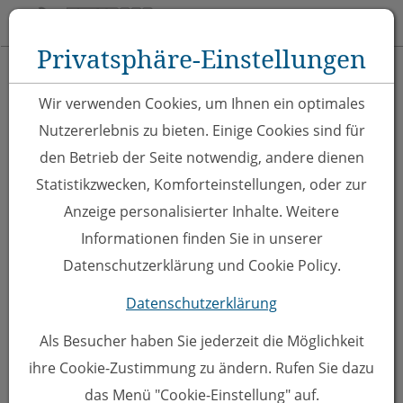
Toggle 
Privatsphäre-Einstellungen
Zum Inhalt springen [AK + 0]
Zum Hauptmenü springen [AK + 1]
Zu Hauptmenü oben rechts springen [AK + 2]
Zum Meta-Menü oben (links) springen [AK + 3]
Zum Meta-Menü oben (rechts) springen [AK + 4]
Zum "Barrierefreiheits-Menü" springen [AK + 5]
Zu den Inhalten im Fußbereich springen [AK + 6]
zurück zur Übersicht
Wir verwenden Cookies, um Ihnen ein optimales
Nutzererlebnis zu bieten. Einige Cookies sind für
den Betrieb der Seite notwendig, andere dienen
Statistikzwecken, Komforteinstellungen, oder zur
Anzeige personalisierter Inhalte. Weitere
Informationen finden Sie in unserer
Datenschutzerklärung und Cookie Policy.
U13Top: PIKES EHC
Datenschutzerklärung
Oberthurgau-SC
Als Besucher haben Sie jederzeit die Möglichkeit
Rheintal 16.11.2024
ihre Cookie-Zustimmung zu ändern. Rufen Sie dazu
das Menü "Cookie-Einstellung" auf.