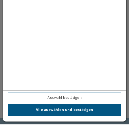
(öffnet in neuem Tab)
(öff
(öffnet in neuem 
Auswahl bestätigen
Alle auswählen und bestätigen