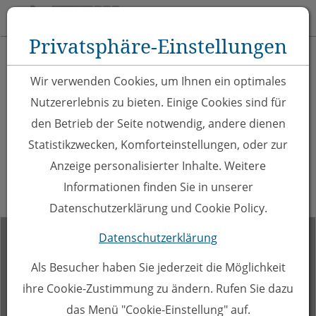
Toggle 
Privatsphäre-Einstellungen
Zum Inhalt springen [AK + 0]
Zum Hauptmenü springen [AK + 1]
Zu Hauptmenü oben rechts springen [AK + 2]
Zum Meta-Menü oben (links) springen [AK + 3]
Zum Meta-Menü oben (rechts) springen [AK + 4]
Zum "Barrierefreiheits-Menü" springen [AK + 5]
Zu den Inhalten im Fußbereich springen [AK + 6]
2024-09-22-Turnier
Wir verwenden Cookies, um Ihnen ein optimales
Dornbirn
Nutzererlebnis zu bieten. Einige Cookies sind für
#U9#
den Betrieb der Seite notwendig, andere dienen
Statistikzwecken, Komforteinstellungen, oder zur
(Bilder von FussiFoto -
TEL: +43 6503049981)
Anzeige personalisierter Inhalte. Weitere
Informationen finden Sie in unserer
Datenschutzerklärung und Cookie Policy.
Impressionen
Datenschutzerklärung
Als Besucher haben Sie jederzeit die Möglichkeit
ihre Cookie-Zustimmung zu ändern. Rufen Sie dazu
das Menü "Cookie-Einstellung" auf.