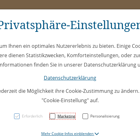
Privatsphäre-Einstellunge
ms
ÖEL
Club
Spe
m Ihnen ein optimales Nutzererlebnis zu bieten. Einige Coo
ere dienen Statistikzwecken, Komforteinstellungen, oder zur
 Informationen finden Sie in unserer Datenschutzerklärung u
Datenschutzerklärung
ederzeit die Möglichkeit ihre Cookie-Zustimmung zu ändern
h mit Ihren Benu
"Cookie-Einstellung" auf.
Erforderlich
Marketing
Personalisierung
ort Ihrer Anmeldung.
Mehr Cookie-Infos einblenden