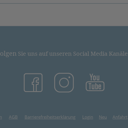
olgen
Sie uns auf unseren Social Media Kanäl
(öffnet in neuem Tab)
(öffnet in neuem Tab)
(öffnet in
m
AGB
Barrierefreiheitserklärung
Login
Neu
Anfahrt