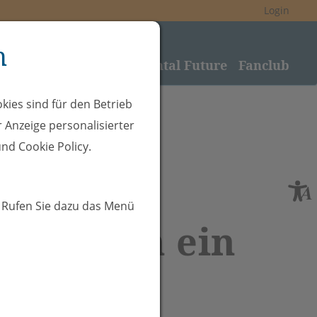
Login
n
nden
Sponsoring
Rheintal Future
Fanclub
kies sind für den Betrieb
 Anzeige personalisierter
nd Cookie Policy.
. Rufen Sie dazu das Menü
tzerdaten ein