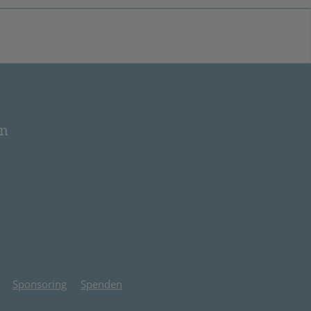
en
 neuem Tab)
Sponsoring
Spenden