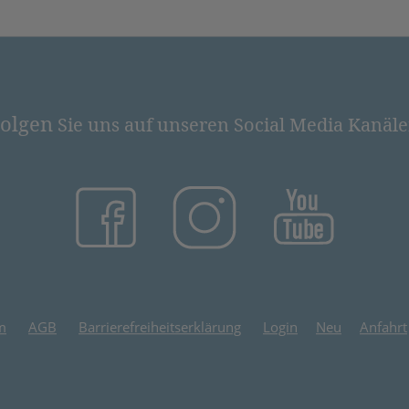
olgen
Sie uns auf unseren Social Media Kanäl
(öffnet in neuem Tab)
(öffnet in neuem Tab)
(öffnet in
m
AGB
Barrierefreiheitserklärung
Login
Neu
Anfahrt