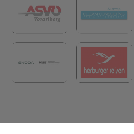
(öffnet in neuem Tab)
(
(öffnet in neuem Tab)
(