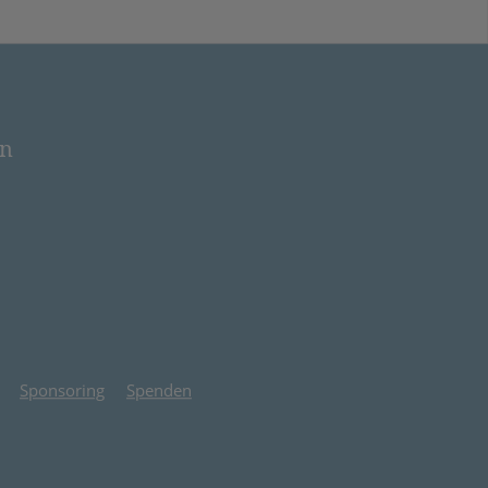
en
 neuem Tab)
Sponsoring
Spenden