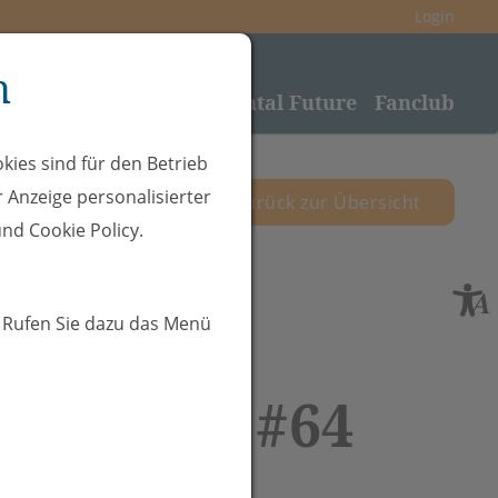
Login
n
nden
Sponsoring
Rheintal Future
Fanclub
kies sind für den Betrieb
 Anzeige personalisierter
zurück zur Übersicht
nd Cookie Policy.
. Rufen Sie dazu das Menü
Rüdisser #64