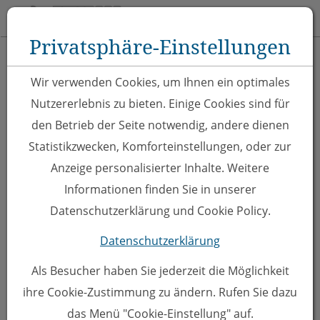
Toggle 
Privatsphäre-Einstellungen
Zum Inhalt springen [AK + 0]
Zum Hauptmenü springen [AK + 1]
Zu Hauptmenü oben rechts springen [AK + 2]
Zum Meta-Menü oben (links) springen [AK + 3]
Zum Meta-Menü oben (rechts) springen [AK + 4]
Zum "Barrierefreiheits-Menü" springen [AK + 5]
Zu den Inhalten im Fußbereich springen [AK + 6]
zurück zur Übersicht
Wir verwenden Cookies, um Ihnen ein optimales
Nutzererlebnis zu bieten. Einige Cookies sind für
den Betrieb der Seite notwendig, andere dienen
Statistikzwecken, Komforteinstellungen, oder zur
Anzeige personalisierter Inhalte. Weitere
Informationen finden Sie in unserer
Datenschutzerklärung und Cookie Policy.
DEC->
Datenschutzerklärung
Spieleplattform -
Als Besucher haben Sie jederzeit die Möglichkeit
Saison 2025 | 2026 -
ihre Cookie-Zustimmung zu ändern. Rufen Sie dazu
das Menü "Cookie-Einstellung" auf.