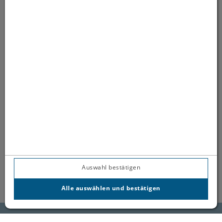
(öffnet in neuem Tab)
(öff
(öffnet in neuem 
Auswahl bestätigen
Alle auswählen und bestätigen