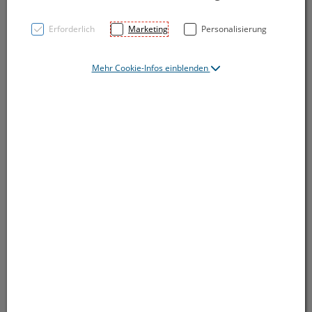
Import?
Erforderlich
Marketing
Personalisierung
Mehr Cookie-Infos einblenden
Hi Michi
Was möchtest du mit dem Import anstellen? Sollen
die sozusagen als Blog-Artikel importiert werden?
Wenn ja…
Leider sind aller 3 Liste total unterschiedlich. Daher
müssten wir 3 Import-Tools machen.