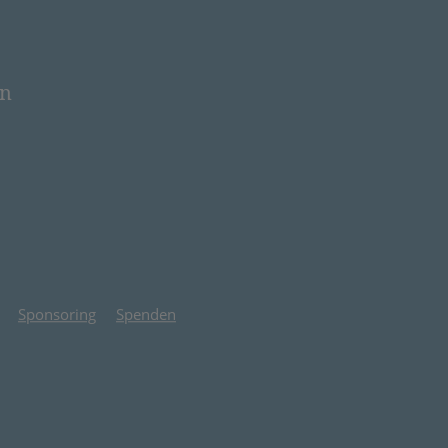
en
 neuem Tab)
Sponsoring
Spenden