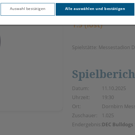
Auswahl bestätigen
Alle auswählen und bestätigen
Ergebnis:
1:5 (lost)
Spielstätte: Messestadion 
Spielberich
Datum:
11.10.2025
Uhrzeit:
19:30
Ort:
Dornbirn Mes
Zuschauer:
1.025
Endergebnis:
DEC Bulldogs 