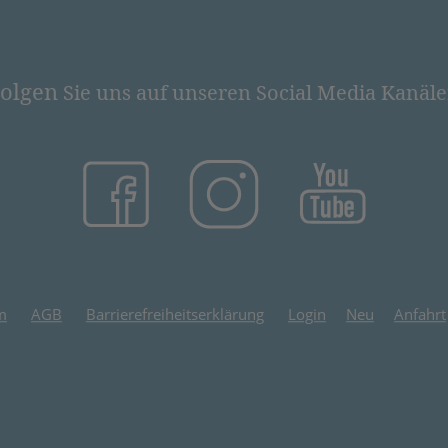
olgen
Sie uns auf unseren Social Media Kanäl
(öffnet in neuem Tab)
(öffnet in neuem Tab)
(öffnet in
m
AGB
Barrierefreiheitserklärung
Login
Neu
Anfahrt