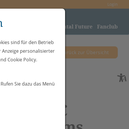
Login
n
nden
Sponsoring
Rheintal Future
Fanclub
kies sind für den Betrieb
 Anzeige personalisierter
zurück zur Übersicht
nd Cookie Policy.
. Rufen Sie dazu das Menü
10.25 - SC
 Hohenems