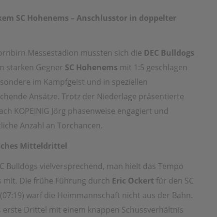
rkem SC Hohenems – Anschlusstor in doppelter
ornbirn Messestadion mussten sich die
DEC Bulldogs
m starken Gegner
SC Hohenems
mit 1:5 geschlagen
esondere im Kampfgeist und in speziellen
echende Ansätze. Trotz der Niederlage präsentierte
ach KOPEINIG Jörg phasenweise engagiert und
tliche Anzahl an Torchancen.
ches Mitteldrittel
EC Bulldogs vielversprechend, man hielt das Tempo
 mit. Die frühe Führung durch
Eric Ockert
für den SC
(07:19) warf die Heimmannschaft nicht aus der Bahn.
 erste Drittel mit einem knappen Schussverhältnis