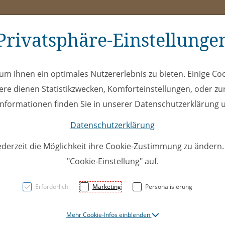
Privatsphäre-Einstellunge
ms
ÖEL
Club
Spe
m Ihnen ein optimales Nutzererlebnis zu bieten. Einige Coo
ere dienen Statistikzwecken, Komforteinstellungen, oder zur
 Informationen finden Sie in unserer Datenschutzerklärung u
Datenschutzerklärung
ederzeit die Möglichkeit ihre Cookie-Zustimmung zu ändern
"Cookie-Einstellung" auf.
ÖEL 11.
Erforderlich
Marketing
Personalisierung
Samina
Mehr Cookie-Infos einblenden