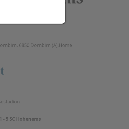
Dornbirn, 6850 Dornbirn (A),Home
t
sestadion
1 - 5 SC Hohenems