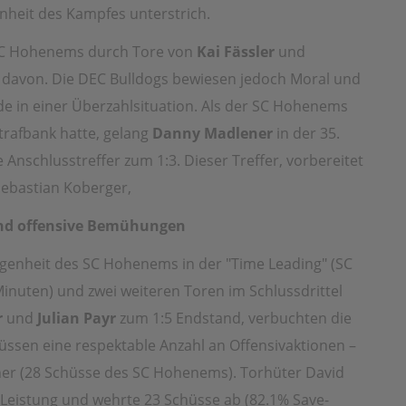
enheit des Kampfes unterstrich.
 SC Hohenems durch Tore von
Kai Fässler
und
 davon. Die DEC Bulldogs bewiesen jedoch Moral und
de in einer Überzahlsituation. Als der SC Hohenems
Strafbank hatte, gelang
Danny Madlener
in der 35.
 Anschlusstreffer zum 1:3. Dieser Treffer, vorbereitet
Sebastian Koberger,
und offensive Bemühungen
egenheit des SC Hohenems in der "Time Leading" (SC
nuten) und zwei weiteren Toren im Schlussdrittel
r
und
Julian Payr
zum 1:5 Endstand, verbuchten die
üssen eine respektable Anzahl an Offensivaktionen –
ner (28 Schüsse des SC Hohenems). Torhüter David
 Leistung und wehrte 23 Schüsse ab (82.1% Save-