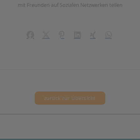
mit Freunden auf Sozialen Netzwerken teilen
Facebook
X (#[creator\plugin\share\core\structs\
Pinterest
LinkedIn
Xing
WhatsApp (#[
zurück zur Übersicht