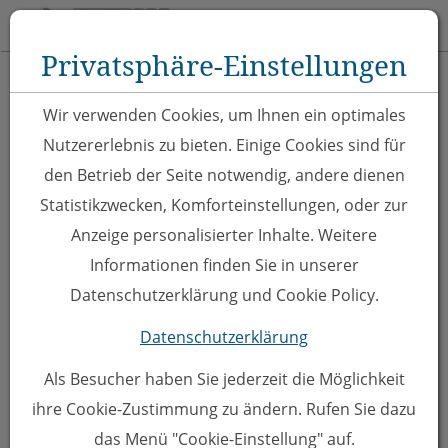
Toggle 
Privatsphäre-Einstellungen
Zum Inhalt springen [AK + 0]
Zum Hauptmenü springen [AK + 1]
Zu Hauptmenü oben rechts springen [AK + 2]
Zum Meta-Menü oben (links) springen [AK + 3]
Zum Meta-Menü oben (rechts) springen [AK + 4]
Zum "Barrierefreiheits-Menü" springen [AK + 5]
Zu den Inhalten im Fußbereich springen [AK + 6]
zurück zur Übersicht
Wir verwenden Cookies, um Ihnen ein optimales
Nutzererlebnis zu bieten. Einige Cookies sind für
den Betrieb der Seite notwendig, andere dienen
Statistikzwecken, Komforteinstellungen, oder zur
Anzeige personalisierter Inhalte. Weitere
Informationen finden Sie in unserer
Datenschutzerklärung und Cookie Policy.
ÖEL 31.01.26 - HC
Datenschutzerklärung
Kufstein
Als Besucher haben Sie jederzeit die Möglichkeit
ihre Cookie-Zustimmung zu ändern. Rufen Sie dazu
das Menü "Cookie-Einstellung" auf.