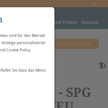
Login
n
nden
Sponsoring
Rheintal Future
Fanclub
kies sind für den Betrieb
 Anzeige personalisierter
zurück zur Übersicht
nd Cookie Policy.
. Rufen Sie dazu das Menü
 21.12.25 - SPG
ntafon/VEU