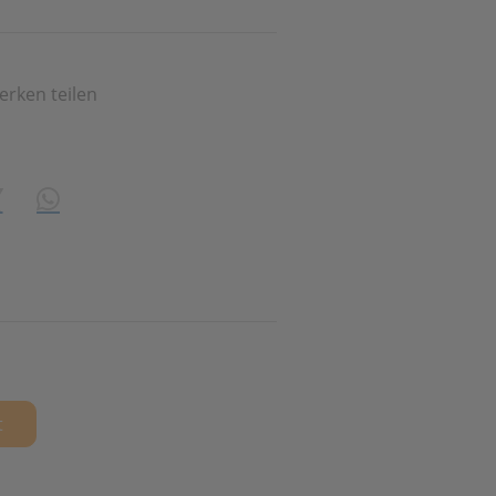
erken teilen
share\core\structs\SocialSharingServiceSettings]:formaly_tw
n
ing
WhatsApp (#[creator\plugin\share\core\structs\Socia
t