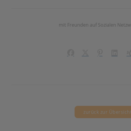
mit Freunden auf Sozialen Netzw
Facebook
X (#[creator\plugin\
Pinterest
LinkedI
X
zurück zur Übersich