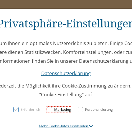
Privatsphäre-Einstellunge
ms
ÖEL
Club
Spe
m Ihnen ein optimales Nutzererlebnis zu bieten. Einige Coo
ere dienen Statistikzwecken, Komforteinstellungen, oder zur
 Informationen finden Sie in unserer Datenschutzerklärung u
Datenschutzerklärung
ederzeit die Möglichkeit ihre Cookie-Zustimmung zu ändern
"Cookie-Einstellung" auf.
U14-Top
Erforderlich
Marketing
Personalisierung
EHC Mo
Mehr Cookie-Infos einblenden