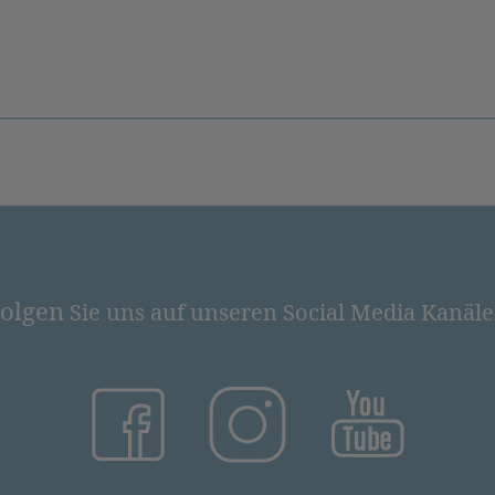
olgen
Sie uns auf unseren Social Media Kanäl
(öffnet in neuem Tab)
(öffnet in neuem Tab)
(öffnet in