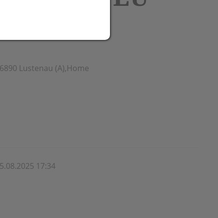
ch
, 6890 Lustenau (A),Home
5.08.2025 17:34