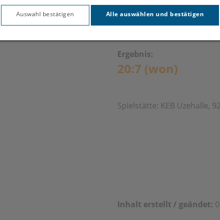
Feldkir
Auswahl bestätigen
Alle auswählen und bestätigen
Ergebnis:
20:7 (won)
Spielstätte: KEB Uzehalle,
Inhalt erstellt / geändet:
0