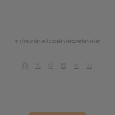
mit Freunden auf Sozialen Netzwerken teilen
Facebook
X (#[creator\plugin\share\core\structs\
Pinterest
LinkedIn
Xing
WhatsApp (#[