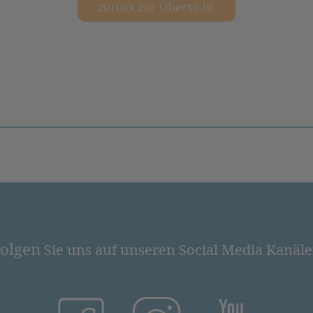
zurück zur Übersicht
olgen
Sie uns auf unseren Social Media Kanäl
(öffnet in neuem Tab)
(öffnet in neuem Tab)
(öffnet in