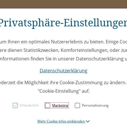
Privatsphäre-Einstellunge
ms
ÖEL
Club
Spe
m Ihnen ein optimales Nutzererlebnis zu bieten. Einige Coo
ere dienen Statistikzwecken, Komforteinstellungen, oder zur
 Informationen finden Sie in unserer Datenschutzerklärung u
Datenschutzerklärung
ederzeit die Möglichkeit ihre Cookie-Zustimmung zu ändern
"Cookie-Einstellung" auf.
U14A 01
Erforderlich
Marketing
Personalisierung
EHC Mo
Mehr Cookie-Infos einblenden