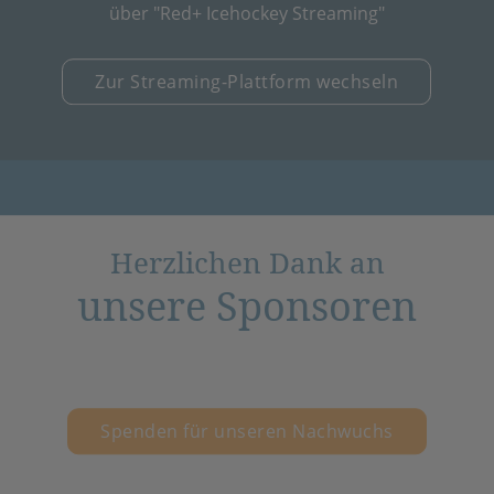
über "Red+ Icehockey Streaming"
Zur Streaming-Plattform wechseln
Herzlichen Dank an
unsere Sponsoren
Spenden für unseren Nachwuchs