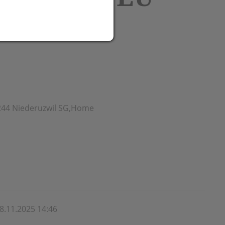
ch
 9244 Niederuzwil SG,Home
8.11.2025 14:46