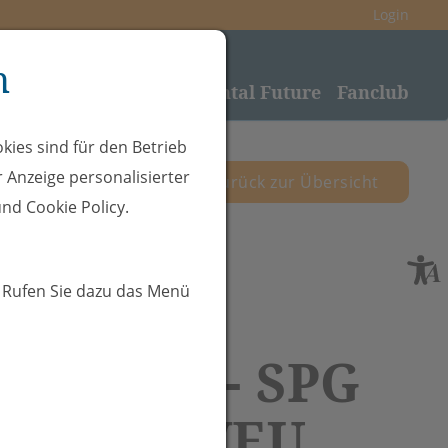
Login
n
nden
Sponsoring
Rheintal Future
Fanclub
kies sind für den Betrieb
 Anzeige personalisierter
zurück zur Übersicht
nd Cookie Policy.
. Rufen Sie dazu das Menü
.11.2025 - SPG
ntafon/VEU