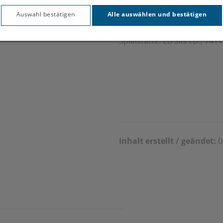
Auswahl bestätigen
Alle auswählen und bestätigen
Spielstätte: EB Sils i.D., 7
Inhalt erstellt / geändet:
0