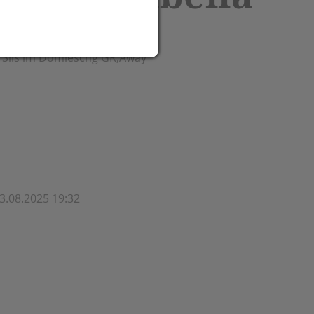
411 Sils im Domleschg GR,Away
3.08.2025 19:32