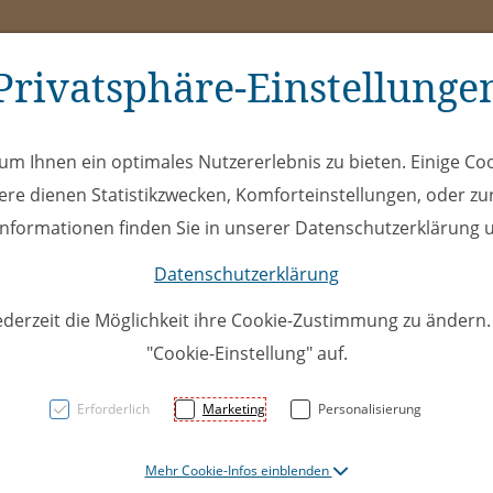
Privatsphäre-Einstellunge
ms
ÖEL
Club
Spe
m Ihnen ein optimales Nutzererlebnis zu bieten. Einige Coo
ere dienen Statistikzwecken, Komforteinstellungen, oder zur
 Informationen finden Sie in unserer Datenschutzerklärung u
Datenschutzerklärung
ederzeit die Möglichkeit ihre Cookie-Zustimmung zu ändern
"Cookie-Einstellung" auf.
U14A 06
Erforderlich
Marketing
Personalisierung
Lenzerh
Mehr Cookie-Infos einblenden