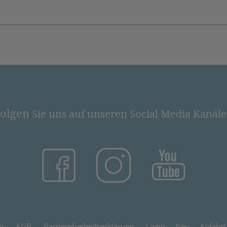
olgen
Sie uns auf unseren Social Media Kanäl
(öffnet in neuem Tab)
(öffnet in neuem Tab)
(öffnet in
m
AGB
Barrierefreiheitserklärung
Login
Neu
Anfahrt