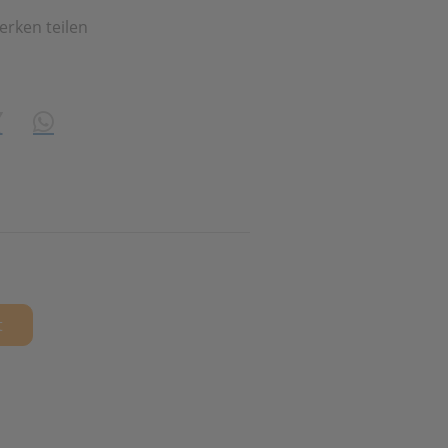
erken teilen
share\core\structs\SocialSharingServiceSettings]:formaly_tw
n
ing
WhatsApp (#[creator\plugin\share\core\structs\Socia
t