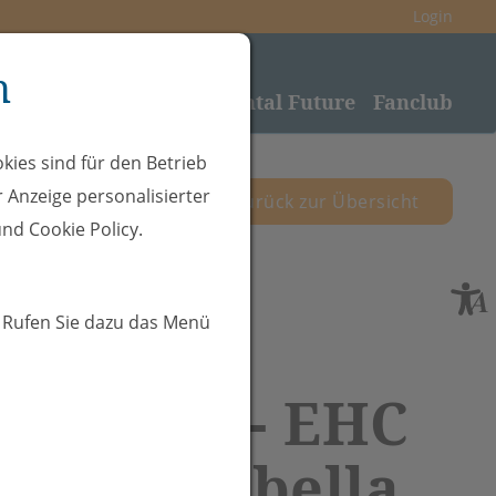
Login
n
nden
Sponsoring
Rheintal Future
Fanclub
kies sind für den Betrieb
 Anzeige personalisierter
zurück zur Übersicht
nd Cookie Policy.
. Rufen Sie dazu das Menü
.12.2025 - EHC
eide-Valbella