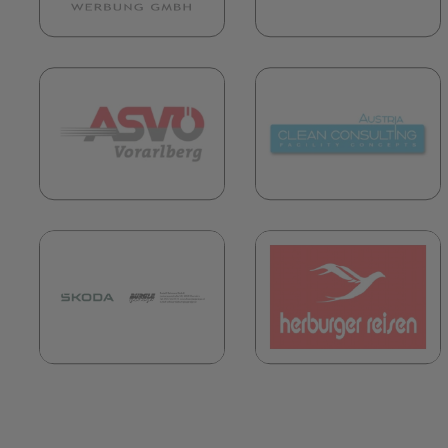
(öffnet in neuem Tab)
(
(öffnet in neuem Tab)
(