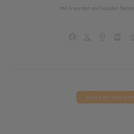
mit Freunden auf Sozialen Netzw
Facebook
X (#[creator\plugin\
Pinterest
LinkedI
X
zurück zur Übersich