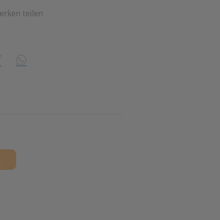
erken teilen
share\core\structs\SocialSharingServiceSettings]:formaly_tw
n
ing
WhatsApp (#[creator\plugin\share\core\structs\Socia
t