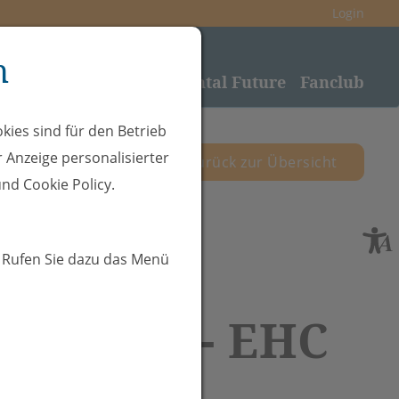
Login
n
nden
Sponsoring
Rheintal Future
Fanclub
kies sind für den Betrieb
 Anzeige personalisierter
zurück zur Übersicht
nd Cookie Policy.
. Rufen Sie dazu das Menü
.02.2026 - EHC