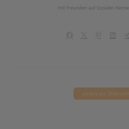
mit Freunden auf Sozialen Netzw
Facebook
X (#[creator\plugin\
Pinterest
LinkedI
X
zurück zur Übersich