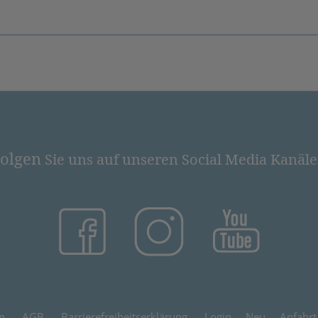
olgen
Sie uns auf unseren Social Media Kanäl
(öffnet in neuem Tab)
(öffnet in neuem Tab)
(öffnet in
m
AGB
Barrierefreiheitserklärung
Login
Neu
Anfahrt