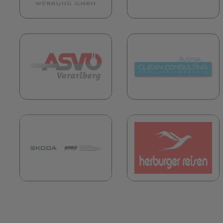
(öffnet in neuem Tab)
(
(öffnet in neuem Tab)
(