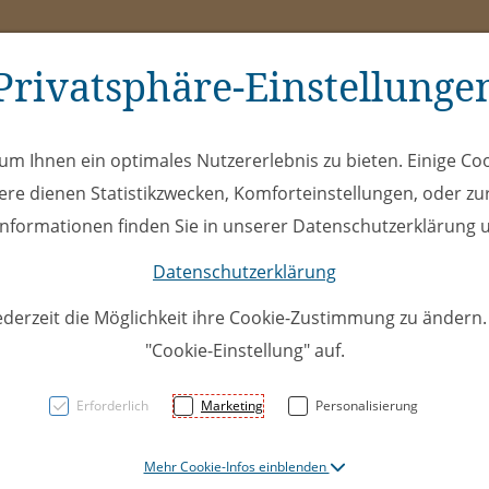
Privatsphäre-Einstellunge
ms
ÖEL
Club
Spe
m Ihnen ein optimales Nutzererlebnis zu bieten. Einige Coo
ere dienen Statistikzwecken, Komforteinstellungen, oder zur
 Informationen finden Sie in unserer Datenschutzerklärung u
Datenschutzerklärung
ederzeit die Möglichkeit ihre Cookie-Zustimmung zu ändern
"Cookie-Einstellung" auf.
U14A 07
Erforderlich
Marketing
Personalisierung
Chur
Mehr Cookie-Infos einblenden