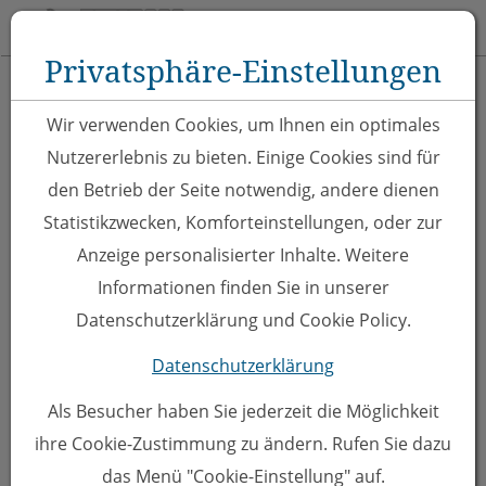
Toggle 
Privatsphäre-Einstellungen
Zum Inhalt springen [AK + 0]
Zum Hauptmenü springen [AK + 1]
Zu Hauptmenü oben rechts springen [AK + 2]
Zum Meta-Menü oben (links) springen [AK + 3]
Zum Meta-Menü oben (rechts) springen [AK + 4]
Zum "Barrierefreiheits-Menü" springen [AK + 5]
Zu den Inhalten im Fußbereich springen [AK + 6]
zurück zur Übersicht
Wir verwenden Cookies, um Ihnen ein optimales
Nutzererlebnis zu bieten. Einige Cookies sind für
den Betrieb der Seite notwendig, andere dienen
Statistikzwecken, Komforteinstellungen, oder zur
Anzeige personalisierter Inhalte. Weitere
Informationen finden Sie in unserer
Datenschutzerklärung und Cookie Policy.
U14A 28.02.2026 -
Datenschutzerklärung
Hockey Grischun Sud
Als Besucher haben Sie jederzeit die Möglichkeit
- Poschiavo
ihre Cookie-Zustimmung zu ändern. Rufen Sie dazu
das Menü "Cookie-Einstellung" auf.