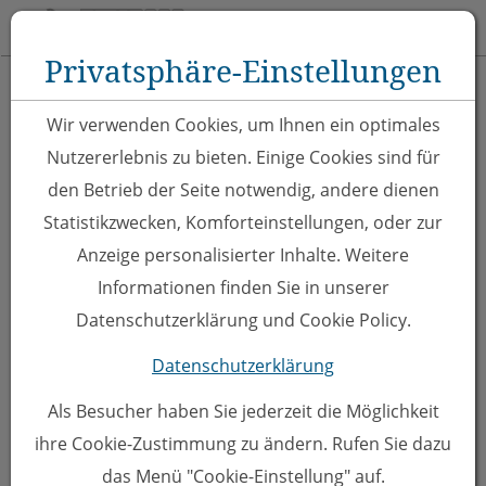
Toggle 
Privatsphäre-Einstellungen
Zum Inhalt springen [AK + 0]
Zum Hauptmenü springen [AK + 1]
Zu Hauptmenü oben rechts springen [AK + 2]
Zum Meta-Menü oben (links) springen [AK + 3]
Zum Meta-Menü oben (rechts) springen [AK + 4]
Zum "Barrierefreiheits-Menü" springen [AK + 5]
Zu den Inhalten im Fußbereich springen [AK + 6]
zurück zur Übersicht
Wir verwenden Cookies, um Ihnen ein optimales
Nutzererlebnis zu bieten. Einige Cookies sind für
den Betrieb der Seite notwendig, andere dienen
Statistikzwecken, Komforteinstellungen, oder zur
Anzeige personalisierter Inhalte. Weitere
Informationen finden Sie in unserer
Datenschutzerklärung und Cookie Policy.
U14Elit 07.12.25 - SC
Datenschutzerklärung
Rapperswil-Jona
Als Besucher haben Sie jederzeit die Möglichkeit
Lakers
ihre Cookie-Zustimmung zu ändern. Rufen Sie dazu
das Menü "Cookie-Einstellung" auf.