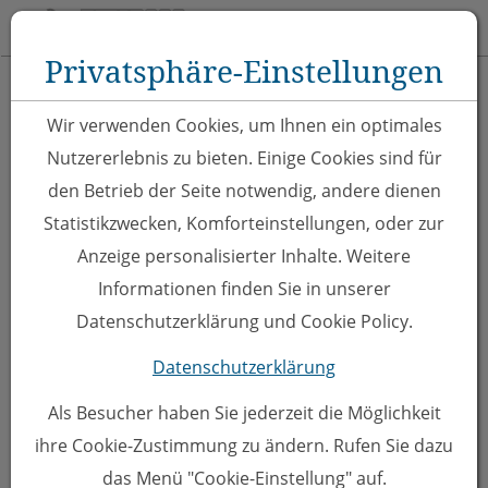
Toggle 
Privatsphäre-Einstellungen
Zum Inhalt springen [AK + 0]
Zum Hauptmenü springen [AK + 1]
Zu Hauptmenü oben rechts springen [AK + 2]
Zum Meta-Menü oben (links) springen [AK + 3]
Zum Meta-Menü oben (rechts) springen [AK + 4]
Zum "Barrierefreiheits-Menü" springen [AK + 5]
Zu den Inhalten im Fußbereich springen [AK + 6]
zurück zur Übersicht
Wir verwenden Cookies, um Ihnen ein optimales
Nutzererlebnis zu bieten. Einige Cookies sind für
den Betrieb der Seite notwendig, andere dienen
Statistikzwecken, Komforteinstellungen, oder zur
Anzeige personalisierter Inhalte. Weitere
Informationen finden Sie in unserer
Datenschutzerklärung und Cookie Policy.
U14Elit 18.01.26 - SC
Datenschutzerklärung
Rapperswil-Jona
Als Besucher haben Sie jederzeit die Möglichkeit
Lakers
ihre Cookie-Zustimmung zu ändern. Rufen Sie dazu
das Menü "Cookie-Einstellung" auf.