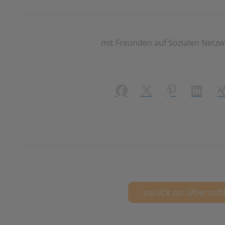
mit Freunden auf Sozialen Netzw
Facebook
X (#[creator\plugin\
Pinterest
LinkedI
X
zurück zur Übersich