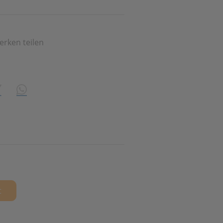
erken teilen
share\core\structs\SocialSharingServiceSettings]:formaly_tw
n
ing
WhatsApp (#[creator\plugin\share\core\structs\Socia
t