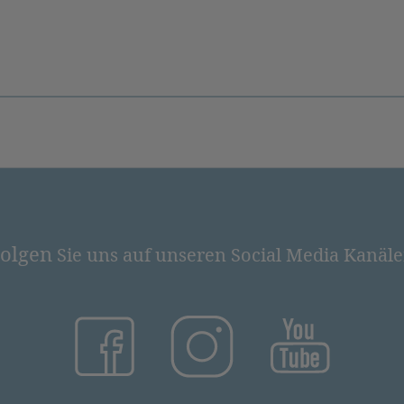
olgen
Sie uns auf unseren Social Media Kanäl
(öffnet in neuem Tab)
(öffnet in neuem Tab)
(öffnet in