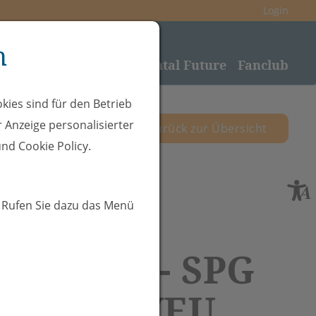
Login
n
nden
Sponsoring
Rheintal Future
Fanclub
kies sind für den Betrieb
 Anzeige personalisierter
zurück zur Übersicht
nd Cookie Policy.
. Rufen Sie dazu das Menü
10.01.26 - SPG
ntafon/VEU