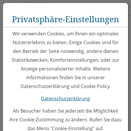
Toggle 
Privatsphäre-Einstellungen
Zum Inhalt springen [AK + 0]
Zum Hauptmenü springen [AK + 1]
Zu Hauptmenü oben rechts springen [AK + 2]
Zum Meta-Menü oben (links) springen [AK + 3]
Zum Meta-Menü oben (rechts) springen [AK + 4]
Zum "Barrierefreiheits-Menü" springen [AK + 5]
Zu den Inhalten im Fußbereich springen [AK + 6]
zurück zur Übersicht
Wir verwenden Cookies, um Ihnen ein optimales
Nutzererlebnis zu bieten. Einige Cookies sind für
den Betrieb der Seite notwendig, andere dienen
Statistikzwecken, Komforteinstellungen, oder zur
Anzeige personalisierter Inhalte. Weitere
Informationen finden Sie in unserer
Datenschutzerklärung und Cookie Policy.
U14Top 15.02.26 - EHC
Datenschutzerklärung
Arosa
Als Besucher haben Sie jederzeit die Möglichkeit
ihre Cookie-Zustimmung zu ändern. Rufen Sie dazu
das Menü "Cookie-Einstellung" auf.