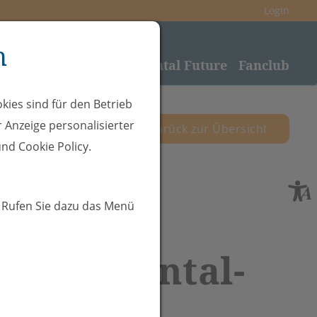
Login
n
nden
Sponsoring
Rheintal Future
Fanclub
kies sind für den Betrieb
 Anzeige personalisierter
zurück zur Übersicht
nd Cookie Policy.
. Rufen Sie dazu das Menü
 SC Rheintal-
tzikon