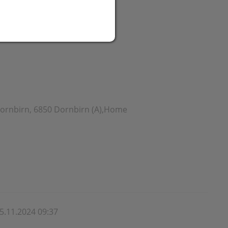
024
Dornbirn, 6850 Dornbirn (A),Home
5.11.2024 09:37