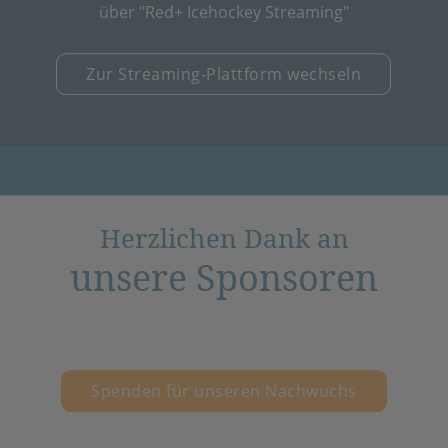
über "Red+ Icehockey Streaming"
Zur Streaming-Plattform wechseln
Herzlichen Dank an
unsere Sponsoren
Spenden für unseren Nachwuchs