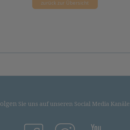
zurück zur Übersicht
olgen
Sie uns auf unseren Social Media Kanäl
(öffnet in neuem Tab)
(öffnet in neuem Tab)
(öffnet in