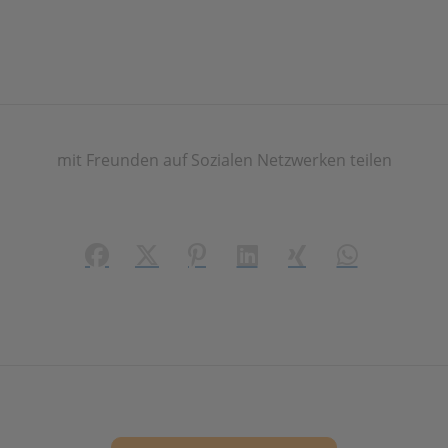
mit Freunden auf Sozialen Netzwerken teilen
Facebook
X (#[creator\plugin\share\core\structs\
Pinterest
LinkedIn
Xing
WhatsApp (#[