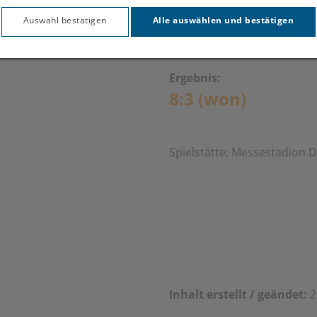
02.11.2
Auswahl bestätigen
Alle auswählen und bestätigen
Ergebnis:
8:3 (won)
Spielstätte: Messestadion 
Inhalt erstellt / geändet:
2