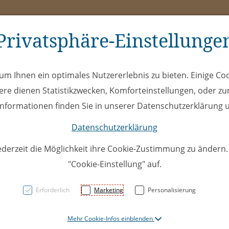
Privatsphäre-Einstellunge
ms
ÖEL
Club
Spe
m Ihnen ein optimales Nutzererlebnis zu bieten. Einige Coo
ere dienen Statistikzwecken, Komforteinstellungen, oder zur
 Informationen finden Sie in unserer Datenschutzerklärung u
Datenschutzerklärung
ederzeit die Möglichkeit ihre Cookie-Zustimmung zu ändern
"Cookie-Einstellung" auf.
U15Top:
Erforderlich
Marketing
Personalisierung
EHC We
Mehr Cookie-Infos einblenden