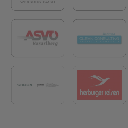
(öffnet in neuem Tab)
(
(öffnet in neuem Tab)
(