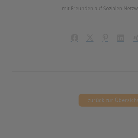
mit Freunden auf Sozialen Netzw
Facebook
X (#[creator\plugin\
Pinterest
LinkedI
X
zurück zur Übersich