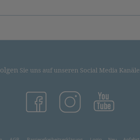
olgen
Sie uns auf unseren Social Media Kanäl
(öffnet in neuem Tab)
(öffnet in neuem Tab)
(öffnet in
m
AGB
Barrierefreiheitserklärung
Login
Neu
Anfahrt