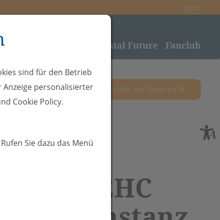
Login
n
nden
Sponsoring
Rheintal Future
Fanclub
kies sind für den Betrieb
 Anzeige personalisierter
zurück zur Übersicht
nd Cookie Policy.
. Rufen Sie dazu das Menü
.12.25 - EHC
ngen-Konstanz