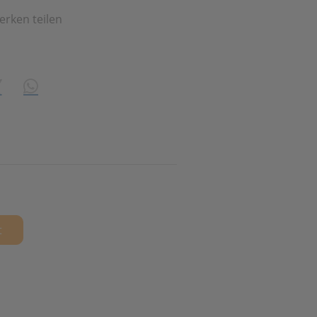
erken teilen
share\core\structs\SocialSharingServiceSettings]:formaly_tw
n
ing
WhatsApp (#[creator\plugin\share\core\structs\Socia
t