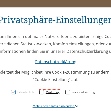
Privatsphäre-Einstellunge
ms
ÖEL
Club
Spe
m Ihnen ein optimales Nutzererlebnis zu bieten. Einige Coo
ere dienen Statistikzwecken, Komforteinstellungen, oder zur
 Informationen finden Sie in unserer Datenschutzerklärung u
Datenschutzerklärung
ederzeit die Möglichkeit ihre Cookie-Zustimmung zu ändern
"Cookie-Einstellung" auf.
U16A 13
Erforderlich
Marketing
Personalisierung
Kreuzli
Mehr Cookie-Infos einblenden