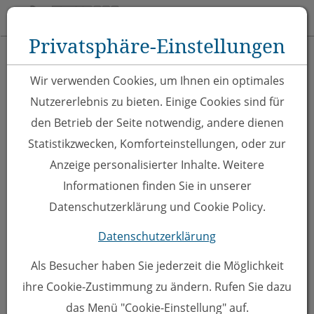
Toggle 
Privatsphäre-Einstellungen
Zum Inhalt springen [AK + 0]
Zum Hauptmenü springen [AK + 1]
Zu Hauptmenü oben rechts springen [AK + 2]
Zum Meta-Menü oben (links) springen [AK + 3]
Zum Meta-Menü oben (rechts) springen [AK + 4]
Zum "Barrierefreiheits-Menü" springen [AK + 5]
Zu den Inhalten im Fußbereich springen [AK + 6]
zurück zur Übersicht
Wir verwenden Cookies, um Ihnen ein optimales
Nutzererlebnis zu bieten. Einige Cookies sind für
den Betrieb der Seite notwendig, andere dienen
Statistikzwecken, Komforteinstellungen, oder zur
Anzeige personalisierter Inhalte. Weitere
Informationen finden Sie in unserer
Datenschutzerklärung und Cookie Policy.
U16A 29.11.25 - EHC
Datenschutzerklärung
Illnau-Effretikon
Als Besucher haben Sie jederzeit die Möglichkeit
ihre Cookie-Zustimmung zu ändern. Rufen Sie dazu
Ergebnis:
das Menü "Cookie-Einstellung" auf.