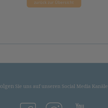
zurück zur Übersicht
olgen
Sie uns auf unseren Social Media Kanäl
(öffnet in neuem Tab)
(öffnet in neuem Tab)
(öffnet in