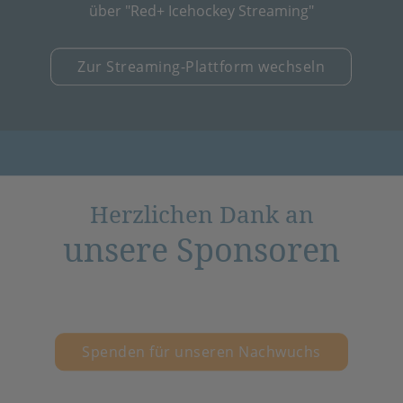
über "Red+ Icehockey Streaming"
Zur Streaming-Plattform wechseln
Herzlichen Dank an
unsere Sponsoren
Spenden für unseren Nachwuchs