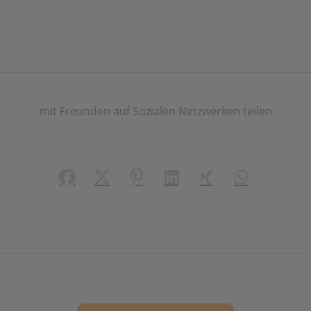
mit Freunden auf Sozialen Netzwerken teilen
Facebook
X (#[creator\plugin\share\core\structs\
Pinterest
LinkedIn
Xing
WhatsApp (#[