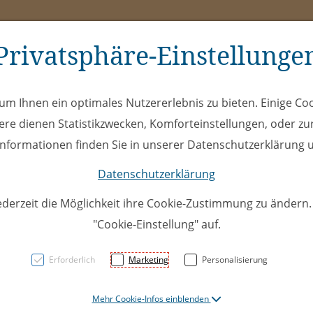
Privatsphäre-Einstellunge
ms
ÖEL
Club
Spe
m Ihnen ein optimales Nutzererlebnis zu bieten. Einige Coo
ere dienen Statistikzwecken, Komforteinstellungen, oder zur
 Informationen finden Sie in unserer Datenschutzerklärung u
Datenschutzerklärung
ederzeit die Möglichkeit ihre Cookie-Zustimmung zu ändern
"Cookie-Einstellung" auf.
U17Top
Erforderlich
Marketing
Personalisierung
Frauenf
Mehr Cookie-Infos einblenden