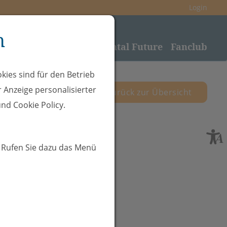
Login
n
nden
Sponsoring
Rheintal Future
Fanclub
kies sind für den Betrieb
 Anzeige personalisierter
zurück zur Übersicht
nd Cookie Policy.
. Rufen Sie dazu das Menü
: EHC
eld-SC