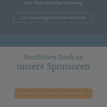
über "Red+ Icehockey Streaming"
Zur Streaming-Plattform wechseln
Herzlichen Dank an
unsere Sponsoren
Spenden für unseren Nachwuchs