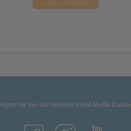
zurück zur Übersicht
olgen
Sie uns auf unseren Social Media Kanäl
(öffnet in neuem Tab)
(öffnet in neuem Tab)
(öffnet in