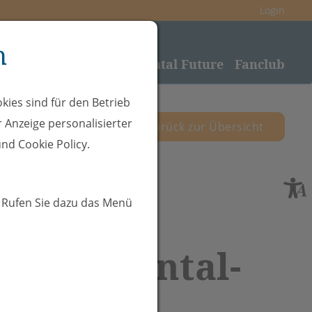
Login
n
nden
Sponsoring
Rheintal Future
Fanclub
kies sind für den Betrieb
 Anzeige personalisierter
zurück zur Übersicht
nd Cookie Policy.
. Rufen Sie dazu das Menü
 SC Rheintal-
auenfeld