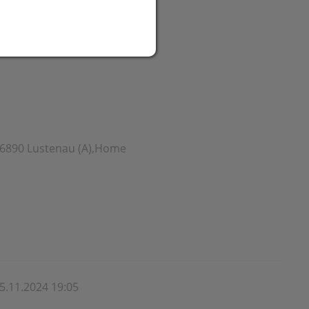
024
, 6890 Lustenau (A),Home
5.11.2024 19:05