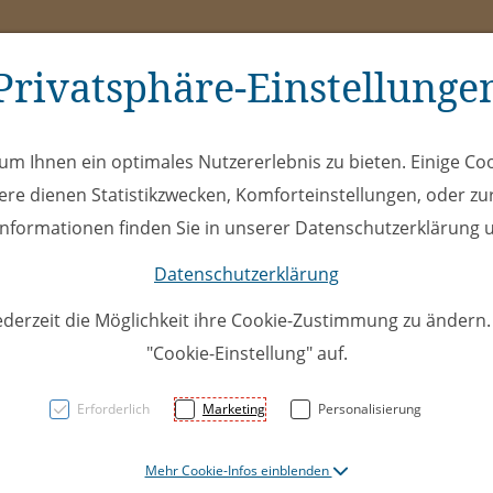
Privatsphäre-Einstellunge
ms
ÖEL
Club
Spe
m Ihnen ein optimales Nutzererlebnis zu bieten. Einige Coo
ere dienen Statistikzwecken, Komforteinstellungen, oder zur
 Informationen finden Sie in unserer Datenschutzerklärung u
Datenschutzerklärung
ederzeit die Möglichkeit ihre Cookie-Zustimmung zu ändern
"Cookie-Einstellung" auf.
U17Top:
Erforderlich
Marketing
Personalisierung
EHC Fr
Mehr Cookie-Infos einblenden