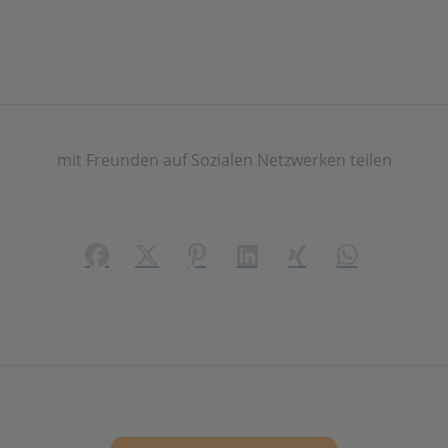
mit Freunden auf Sozialen Netzwerken teilen
Facebook
X (#[creator\plugin\share\core\structs\
Pinterest
LinkedIn
Xing
WhatsApp (#[