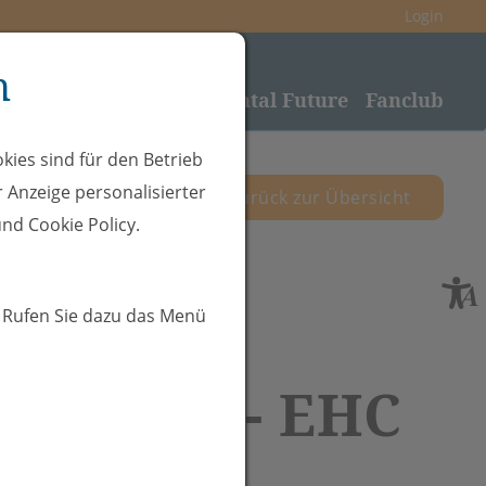
Login
n
nden
Sponsoring
Rheintal Future
Fanclub
kies sind für den Betrieb
 Anzeige personalisierter
zurück zur Übersicht
nd Cookie Policy.
. Rufen Sie dazu das Menü
19.10.25 - EHC