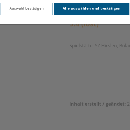
Auswahl bestätigen
Alle auswählen und bestätigen
Ergebnis:
5:4 (lost)
Spielstätte: SZ Hirslen, Bül
Inhalt erstellt / geändet:
2