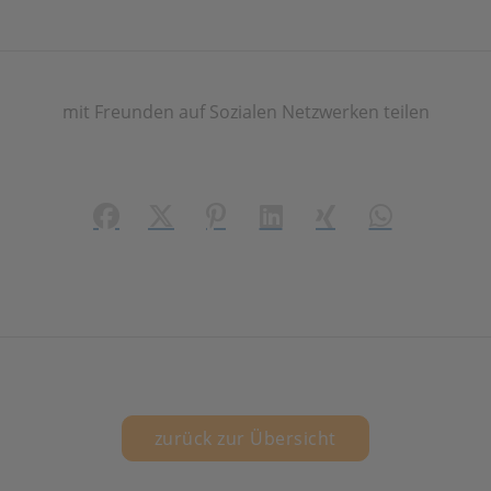
mit Freunden auf Sozialen Netzwerken teilen
Facebook
X (#[creator\plugin\share\core\structs\
Pinterest
LinkedIn
Xing
WhatsApp (#[
zurück zur Übersicht