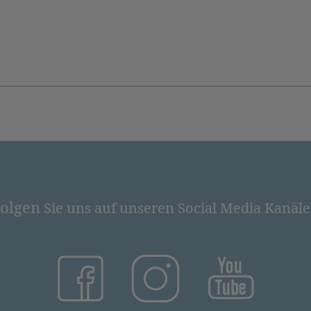
olgen
Sie uns auf unseren Social Media Kanäl
(öffnet in neuem Tab)
(öffnet in neuem Tab)
(öffnet in