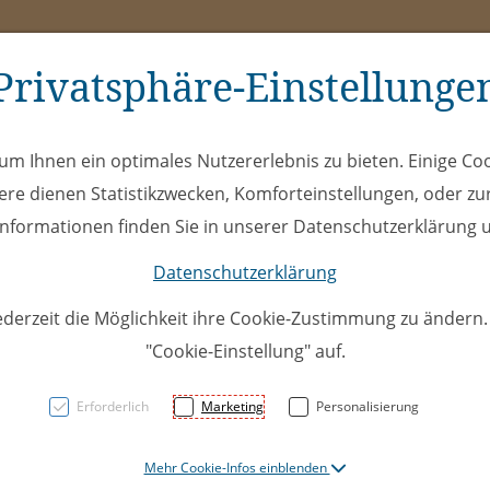
Privatsphäre-Einstellunge
ms
ÖEL
Club
Spe
m Ihnen ein optimales Nutzererlebnis zu bieten. Einige Coo
ere dienen Statistikzwecken, Komforteinstellungen, oder zur
 Informationen finden Sie in unserer Datenschutzerklärung u
Datenschutzerklärung
ederzeit die Möglichkeit ihre Cookie-Zustimmung zu ändern
"Cookie-Einstellung" auf.
U18Top 
Erforderlich
Marketing
Personalisierung
Bülach
Mehr Cookie-Infos einblenden