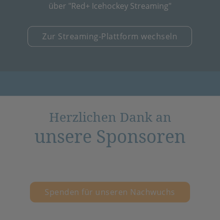
über "Red+ Icehockey Streaming"
Zur Streaming-Plattform wechseln
Herzlichen Dank an
unsere Sponsoren
Spenden für unseren Nachwuchs