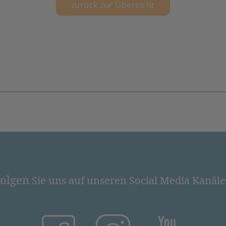
zurück zur Übersicht
olgen
Sie uns auf unseren Social Media Kanäl
(öffnet in neuem Tab)
(öffnet in neuem Tab)
(öffnet in