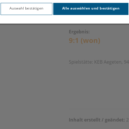
U20 03.
Auswahl bestätigen
Alle auswählen und bestätigen
Ergebnis:
9:1 (won)
Spielstätte: KEB Aegeten,
Inhalt erstellt / geändet:
2