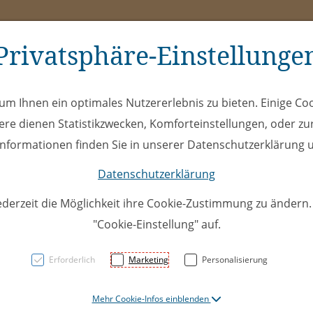
Privatsphäre-Einstellunge
ms
ÖEL
Club
Spe
m Ihnen ein optimales Nutzererlebnis zu bieten. Einige Coo
ere dienen Statistikzwecken, Komforteinstellungen, oder zur
 Informationen finden Sie in unserer Datenschutzerklärung u
Datenschutzerklärung
ederzeit die Möglichkeit ihre Cookie-Zustimmung zu ändern
"Cookie-Einstellung" auf.
U20A: S
Erforderlich
Marketing
Personalisierung
Eisbäre
Mehr Cookie-Infos einblenden