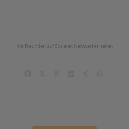
mit Freunden auf Sozialen Netzwerken teilen
Facebook
X (#[creator\plugin\share\core\structs\
Pinterest
LinkedIn
Xing
WhatsApp (#[