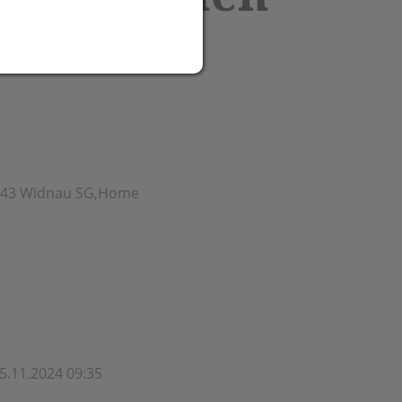
11.2024
 9443 Widnau SG,Home
5.11.2024 09:35