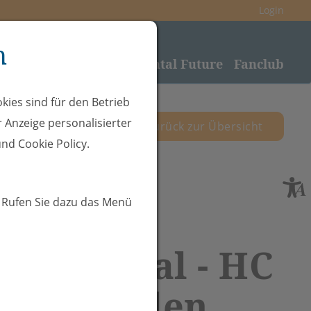
Login
n
nden
Sponsoring
Rheintal Future
Fanclub
kies sind für den Betrieb
 Anzeige personalisierter
zurück zur Übersicht
nd Cookie Policy.
. Rufen Sie dazu das Menü
C Rheintal - HC
n St. Gallen