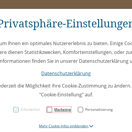
Privatsphäre-Einstellunge
ms
ÖEL
Club
Spe
m Ihnen ein optimales Nutzererlebnis zu bieten. Einige Coo
ere dienen Statistikzwecken, Komforteinstellungen, oder zur
 Informationen finden Sie in unserer Datenschutzerklärung u
Datenschutzerklärung
ederzeit die Möglichkeit ihre Cookie-Zustimmung zu ändern
"Cookie-Einstellung" auf.
U21A 16
Erforderlich
Marketing
Personalisierung
Chur
Mehr Cookie-Infos einblenden