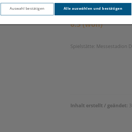
Auswahl bestätigen
Alle auswählen und bestätigen
Ergebnis:
6:5 (won)
Spielstätte: Messestadion 
Inhalt erstellt / geändet:
3