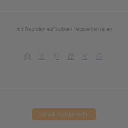
mit Freunden auf Sozialen Netzwerken teilen
Facebook
X (#[creator\plugin\share\core\structs\
Pinterest
LinkedIn
Xing
WhatsApp (#[
zurück zur Übersicht