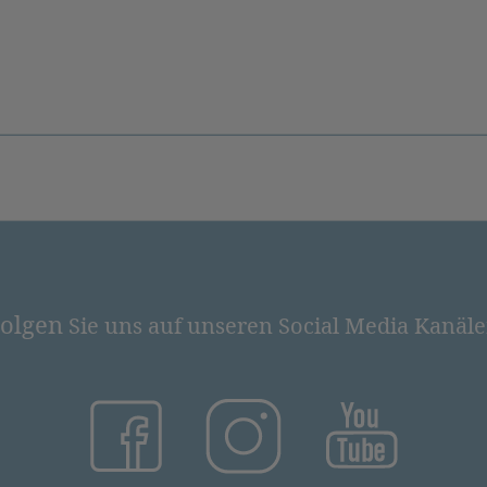
olgen
Sie uns auf unseren Social Media Kanäl
(öffnet in neuem Tab)
(öffnet in neuem Tab)
(öffnet in