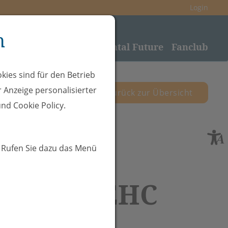
Login
n
nden
Sponsoring
Rheintal Future
Fanclub
kies sind für den Betrieb
 Anzeige personalisierter
zurück zur Übersicht
nd Cookie Policy.
. Rufen Sie dazu das Menü
.11.25 - EHC