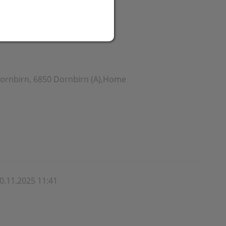
Dornbirn, 6850 Dornbirn (A),Home
0.11.2025 11:41