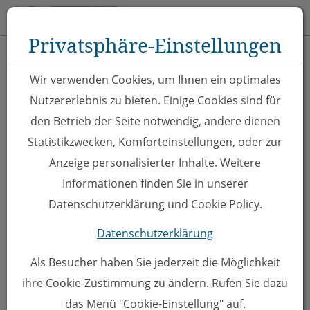
Toggle 
Privatsphäre-Einstellungen
Zum Inhalt springen [AK + 0]
Zum Hauptmenü springen [AK + 1]
Zu Hauptmenü oben rechts springen [AK + 2]
Zum Meta-Menü oben (links) springen [AK + 3]
Zum Meta-Menü oben (rechts) springen [AK + 4]
Zum "Barrierefreiheits-Menü" springen [AK + 5]
Zu den Inhalten im Fußbereich springen [AK + 6]
zurück zur Übersicht
Wir verwenden Cookies, um Ihnen ein optimales
Nutzererlebnis zu bieten. Einige Cookies sind für
den Betrieb der Seite notwendig, andere dienen
Statistikzwecken, Komforteinstellungen, oder zur
Anzeige personalisierter Inhalte. Weitere
Informationen finden Sie in unserer
Datenschutzerklärung und Cookie Policy.
VEHL1: 28.12.25 - HC
Datenschutzerklärung
Walter Buaba
Als Besucher haben Sie jederzeit die Möglichkeit
ihre Cookie-Zustimmung zu ändern. Rufen Sie dazu
das Menü "Cookie-Einstellung" auf.