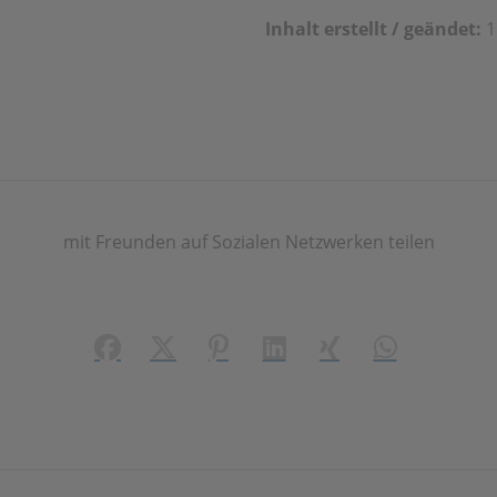
Inhalt erstellt / geändet:
1
mit Freunden auf Sozialen Netzwerken teilen
Facebook
X (#[creator\plugin\share\core\structs\
Pinterest
LinkedIn
Xing
WhatsApp (#[