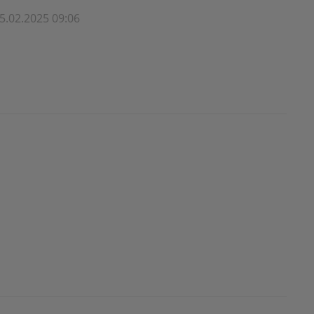
5.02.2025 09:06
SocialSharingServiceSettings]:formaly_twitter#)
creator\plugin\share\core\structs\SocialSharingServiceSet