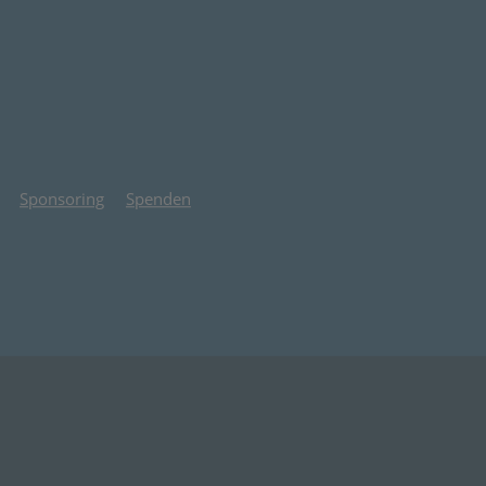
 neuem Tab)
Sponsoring
Spenden
 Tab)