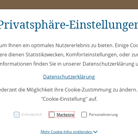
Privatsphäre-Einstellunge
ms
ÖEL
Club
Spe
m Ihnen ein optimales Nutzererlebnis zu bieten. Einige Coo
ere dienen Statistikzwecken, Komforteinstellungen, oder zur
 Informationen finden Sie in unserer Datenschutzerklärung u
Datenschutzerklärung
ederzeit die Möglichkeit ihre Cookie-Zustimmung zu ändern
"Cookie-Einstellung" auf.
VEHL1:
Erforderlich
Marketing
Personalisierung
Montaf
Mehr Cookie-Infos einblenden