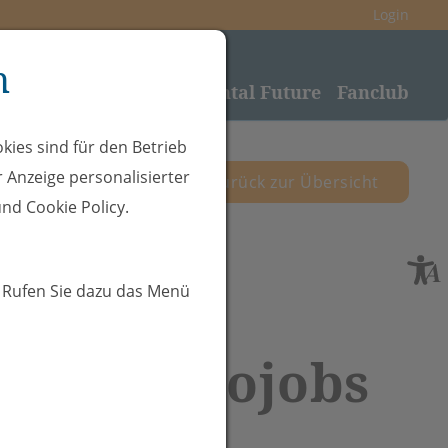
Login
n
nden
Sponsoring
Rheintal Future
Fanclub
kies sind für den Betrieb
 Anzeige personalisierter
zurück zur Übersicht
nd Cookie Policy.
. Rufen Sie dazu das Menü
 EHC Eurojobs
on 2-EC