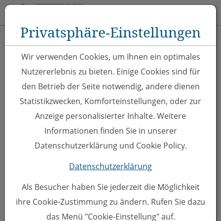
Toggle 
Privatsphäre-Einstellungen
Zum Inhalt springen [AK + 0]
Zum Hauptmenü springen [AK + 1]
Zu Hauptmenü oben rechts springen [AK + 2]
Zum Meta-Menü oben (links) springen [AK + 3]
Zum Meta-Menü oben (rechts) springen [AK + 4]
Zum "Barrierefreiheits-Menü" springen [AK + 5]
Zu den Inhalten im Fußbereich springen [AK + 6]
zurück zur Übersicht
Wir verwenden Cookies, um Ihnen ein optimales
Nutzererlebnis zu bieten. Einige Cookies sind für
den Betrieb der Seite notwendig, andere dienen
Statistikzwecken, Komforteinstellungen, oder zur
Anzeige personalisierter Inhalte. Weitere
Informationen finden Sie in unserer
Datenschutzerklärung und Cookie Policy.
VEHL1: HC Walter
Datenschutzerklärung
Buaba Rankweil-EC
Als Besucher haben Sie jederzeit die Möglichkeit
Rheintal Future
ihre Cookie-Zustimmung zu ändern. Rufen Sie dazu
das Menü "Cookie-Einstellung" auf.