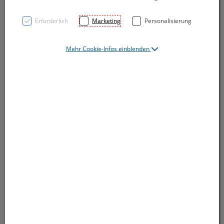
15.02.2025
Erforderlich
Marketing
Personalisierung
Ergebnis:
2:3 (lost) SO
Mehr Cookie-Infos einblenden
Spielstätte: Eislaufplatz Rankweil,Away
Inhalt erstellt / geändet:
22.02.2025 11:57