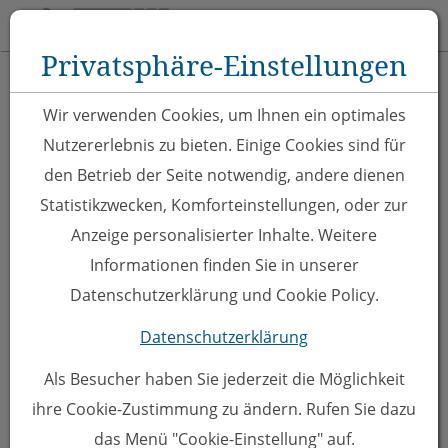
Toggle 
Privatsphäre-Einstellungen
Zum Inhalt springen [AK + 0]
Zum Hauptmenü springen [AK + 1]
Zu Hauptmenü oben rechts springen [AK + 2]
Zum Meta-Menü oben (links) springen [AK + 3]
Zum Meta-Menü oben (rechts) springen [AK + 4]
Zum "Barrierefreiheits-Menü" springen [AK + 5]
Zu den Inhalten im Fußbereich springen [AK + 6]
zurück zur Übersicht
Wir verwenden Cookies, um Ihnen ein optimales
Nutzererlebnis zu bieten. Einige Cookies sind für
den Betrieb der Seite notwendig, andere dienen
Statistikzwecken, Komforteinstellungen, oder zur
Anzeige personalisierter Inhalte. Weitere
Informationen finden Sie in unserer
Datenschutzerklärung und Cookie Policy.
VKW
Datenschutzerklärung
Als Besucher haben Sie jederzeit die Möglichkeit
ihre Cookie-Zustimmung zu ändern. Rufen Sie dazu
das Menü "Cookie-Einstellung" auf.